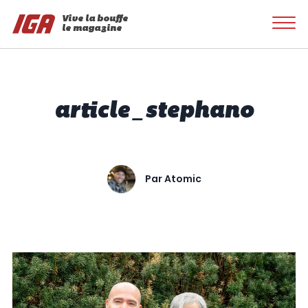
Vive la bouffe
le magazine
article_stephano
Par
Atomic