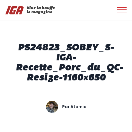
Vive la bouffe
le magazine
PS24823_SOBEY_S-
IGA-
Recette_Porc_du_QC-
Resize-1160×650
Par
Atomic