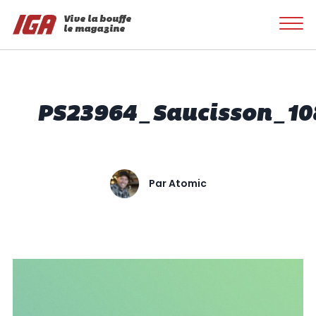
Vive la bouffe
le magazine
PS23964_Saucisson_10
Par
Atomic