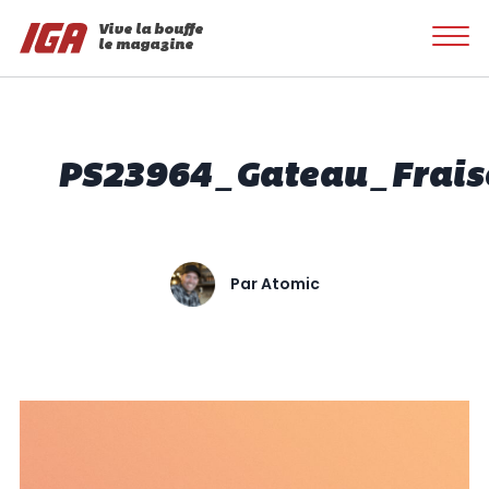
Vive la bouffe
le magazine
PS23964_Gateau_Frais
Par
Atomic