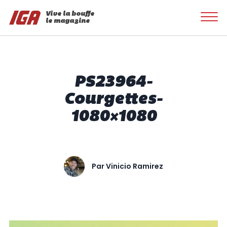
Vive la bouffe
le magazine
PS23964-
Courgettes-
1080×1080
Par
Vinicio Ramirez