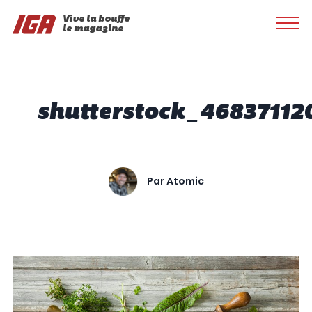
Vive la bouffe
le magazine
shutterstock_46837112
Par
Atomic