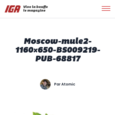
Vive la bouffe
le magazine
Moscow-mule2-
1160×650-BS009219-
PUB-68817
Par
Atomic