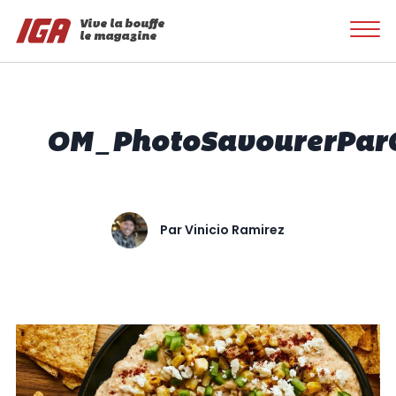
Vive la bouffe
le magazine
OM_PhotoSavourerParGe
Par
Vinicio Ramirez