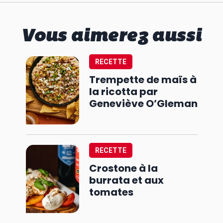
Vous aimerez aussi
RECETTE
Trempette de maïs à
la ricotta par
Geneviève O’Gleman
RECETTE
Crostone à la
burrata et aux
tomates