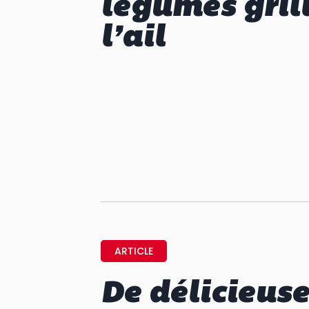
légumes gril
l’ail
ARTICLE
De délicieus