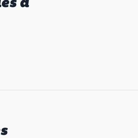
lés à
es